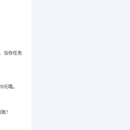
，当你任务
0元哦。
到账！