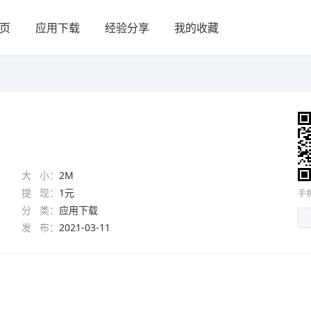
页
应用下载
经验分享
我的收藏
大 小：
2M
提 现：
1元
手
分 类：
应用下载
发 布：
2021-03-11