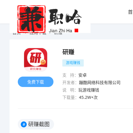
首
首页
应用下载
研赚
研赚
游戏赚钱
支 持：
安卓
免费下载
开发者：
蹦酷网络科技有限公司
说 明：
玩游戏赚钱
下载量：
45.2W+次
研赚截图
#