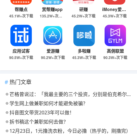
帮赚点
赏帮赚app
研赚
iMoney爱盈利
45.1W+次下载
135.2W+次下载
45.2W+次下载
45.3W+次下载
应用试客
爱游赚
多啦赚
高佣联盟
90.5W+次下载
90.2W+次下载
45.3W+次下载
90.3W+次下载
热门文章
芒格曾说过：「我最主要的三个投资，分别是伯克希尔、李录还有Costco。」
学生网上做兼职如何才能避免被骗？
抖音图文带货2023年可以做！
拆书稿这个兼职如何去做？
12月23日，1元撸洗衣粉，今日必撸（热乎的，刚撸完）