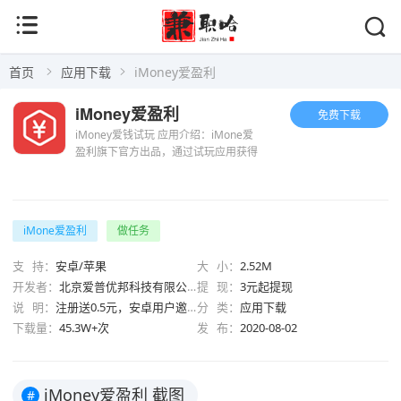
首页
应用下载
iMoney爱盈利
iMoney爱盈利
免费下载
iMoney爱钱试玩 应用介绍：iMone爱
盈利旗下官方出品，通过试玩应用获得
现金奖励，通过完成指定的小任务，来
获得现金和实物奖励，iMoney是基于
H5站点的移动激励互动平台。平台成立
于2016年3...
iMone爱盈利
做任务
支 持：
安卓/苹果
大 小：
2.52M
开发者：
北京爱普优邦科技有限公司
提 现：
3元起提现
说 明：
注册送0.5元，安卓用户邀请好友，最高10元
分 类：
应用下载
下载量：
45.3W+次
发 布：
2020-08-02
iMoney爱盈利 截图
#