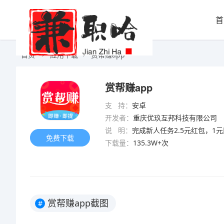
首
首页
应用下载
赏帮赚app
赏帮赚app
支 持：
安卓
开发者：
重庆优玖互邦科技有限公司
说 明：
完成新人任务2.5元红包，1元即可
免费下载
下载量：
135.3W+次
赏帮赚app截图
#