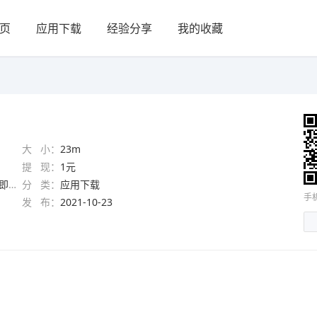
页
应用下载
经验分享
我的收藏
大 小：
23m
提 现：
1元
提现
分 类：
应用下载
手
发 布：
2021-10-23