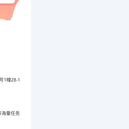
幢28-1
等海量任务