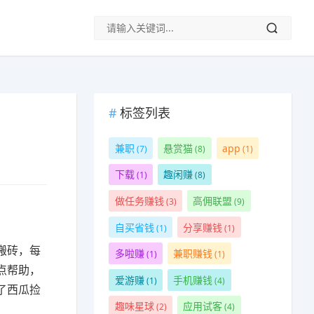
标签列表
兼职
悬赏猫
app
(7)
(8)
(1)
下载
趣闲赚
(1)
(8)
做任务赚钱
高佣联盟
(3)
(9)
自买省钱
分享赚钱
(1)
(1)
搬砖，每
多啦赚
兼职赚钱
(1)
(1)
点帮助，
爱游赚
手机赚钱
(1)
(4)
了西瓜捡
趣味星球
应用试客
(2)
(4)