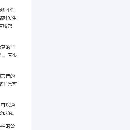
能够胜任
临时发生
有所帮
你真的非
作，有很
刷某音的
笔非常可
，可以通
赞成的。
各种的公