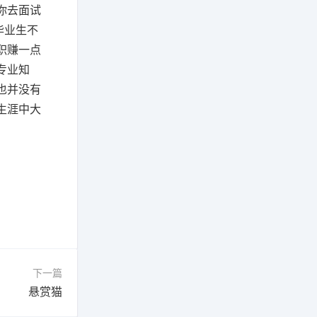
你去面试
毕业生不
职赚一点
专业知
也并没有
生涯中大
下一篇
悬赏猫