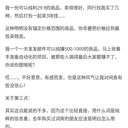
我一份可以纯利29.9的商品，卖得很好，同行找我买了几
种，然后打包一起卖3块钱……
这种明明没有锚定价格范围的商品，你非要把价格拉到最
低来贱卖。
我一个一天发发邮件可以纯赚500-1000的商品，马上就着
手准备自动化的项目，被那些人搞得最后大家都赚不了，
你说你图啥呢？
哎……，不好意思，有感而发，也是这种风气让我对闲鱼有
些没信心！
关于第三点：
其实这点能说的不多，因为这个比较直接，用什么词是纯
粹的信息差，去年购买过词库的朋友应该是明白怎么用
的。